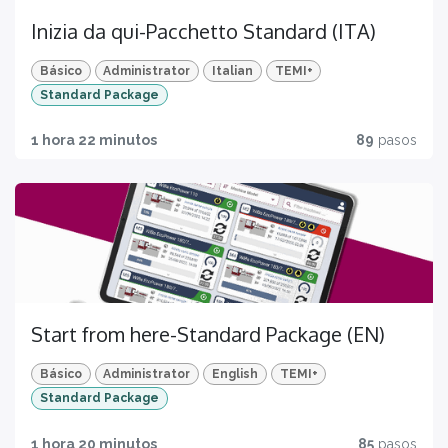
Inizia da qui-Pacchetto Standard (ITA)
Básico
Administrator
Italian
TEMI+
Standard Package
1 hora 22 minutos
89
pasos
Start from here-Standard Package (EN)
Básico
Administrator
English
TEMI+
Standard Package
1 hora 20 minutos
85
pasos