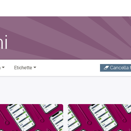
o di Wittmann Digital
ni
a
Etichette
Cancella fi