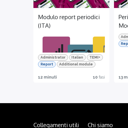
Modulo report periodici
Per
(ITA)
Mod
Adm
Rep
Administrator
Italian
TEMI+
Report
Additional module
Migl
Mob
12 minuti
10
fasi
13 m
iora
ile
Quiz
le
read
e
perf
y
trac
orm
ciam
ance
ento
dell
dei
Collegamenti utili
Chi siamo