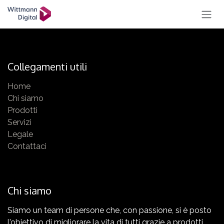
PASSA AL CONTENUTO
Collegamenti utili
Home
Chi siamo
Prodotti
Servizi
Legale
Contattaci
Chi siamo
Siamo un team di persone che, con passione, si è posto
l'obiettivo di migliorare la vita di tutti grazie a prodotti