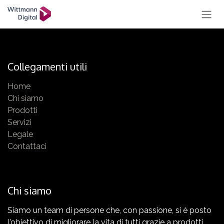
PASSA AL CONTENUTO
Collegamenti utili
Home
Chi siamo
Prodotti
Servizi
Legale
Contattaci
Chi siamo
Siamo un team di persone che, con passione, si è posto
l'obiettivo di migliorare la vita di tutti grazie a prodotti