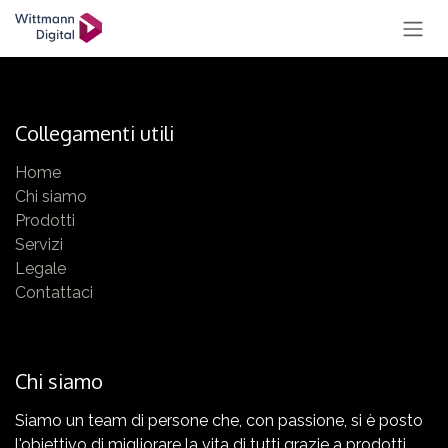
PASSA AL CONTENUTO
Collegamenti utili
Home
Chi siamo
Prodotti
Servizi
Legale
Contattaci
Chi siamo
Siamo un team di persone che, con passione, si è posto
l'obiettivo di migliorare la vita di tutti grazie a prodotti