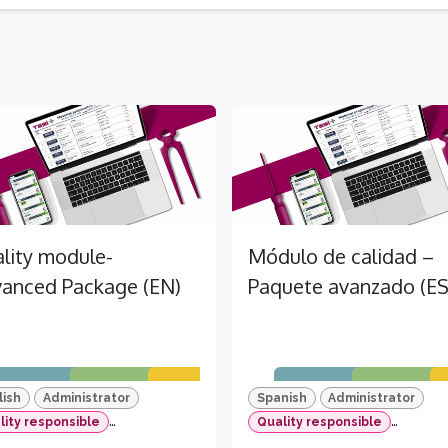
lity module-
Módulo de calidad –
anced Package (EN)
Paquete avanzado (ES
lish
Administrator
Spanish
Administrator
lity responsible
Quality responsible
lity operator
TEMI+
Quality operator
TEMI+