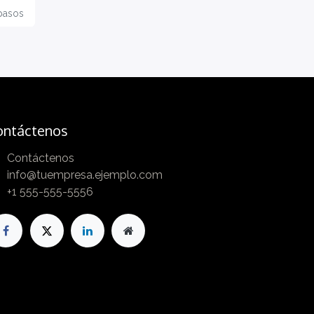
asos
er
ic
io
n
ontáctenos
t
Contáctenos
rs
info@tuempresa.ejemplo.com
w!
+1 555-555-5556