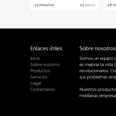
Tutt
Vide
Certi
13 minutos
13
pasos
18 m
o
o HD
ficaz
TEMI+
Advanced Package
Adv
quel
e
ione
a
lo
quiz
Ottieni
che
ora la
Per un
ti
tua!
appren
t
serv
diment
Enlaces útiles
Sobre nosotros
e
e
o
veloce
Inicio
Somos un equipo d
i
MIgliora
e
Sobre nosotros
es mejorar la vida
la
mirato
Productos
revolucionarios. C
Al
pianific
Servicios
sus problemas empr
ne
azione
Legal
h
e
Contáctenos
Nuestros producto
l'esecu
medianas empresas 
zione
dei
controll