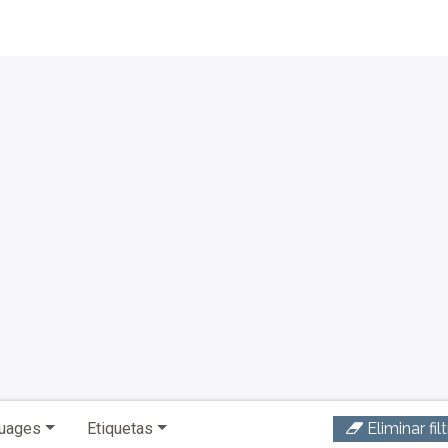
a página principal
uages
Etiquetas
Eliminar fil