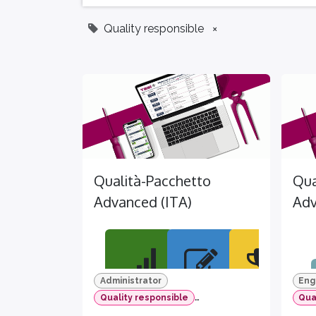
Quality responsible
×
Qualità-Pacchetto
Qua
Advanced (ITA)
Adv
Administrator
Eng
Quality responsible
Qua
Quality operator
Italian
Qua