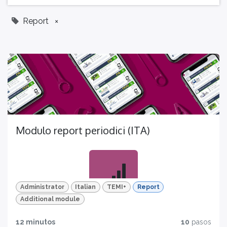
Report
×
Modulo report periodici (ITA)
Administrator
Italian
TEMI+
Report
Additional module
Migliora le performance della tua
12 minutos
10
pasos
azienda