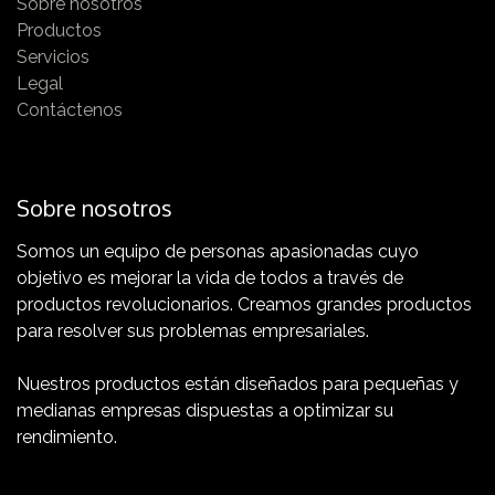
Test
Sobre nosotros
Productos
Para un conocimiento completo de todas las
Servicios
funciones de generación de informes periódicos
Legal
Contáctenos
Sobre nosotros
Somos un equipo de personas apasionadas cuyo
objetivo es mejorar la vida de todos a través de
Reanuda cuando quieras
productos revolucionarios. Creamos grandes productos
Continúa donde lo dejaste
para resolver sus problemas empresariales.
Nuestros productos están diseñados para pequeñas y
medianas empresas dispuestas a optimizar su
rendimiento.