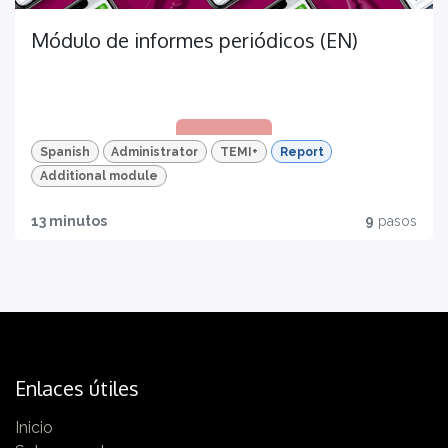
Módulo de informes periódicos (EN)
Spanish
Administrator
TEMI+
Report
Additional module
13 minutos
9
pasos
Trazabilidad
Todo lo que necesitas tener
Enlaces útiles
Inicio