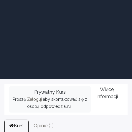
Więcej
Prywatny Kurs
informacji
Proszę
Zaloguj
aby skontaktować się z
osobą odpowiedzialną.
Kurs
Opinie (1)