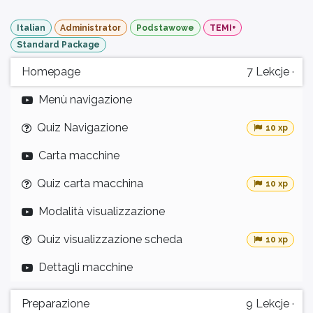
Italian
Administrator
Podstawowe
TEMI+
Standard Package
Homepage
7
Lekcje
·
Menù navigazione
Quiz Navigazione
10 xp
Carta macchine
Quiz carta macchina
10 xp
Modalità visualizzazione
Quiz visualizzazione scheda
10 xp
Dettagli macchine
Preparazione
9
Lekcje
·