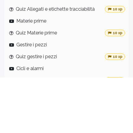
Quiz Allegati e etichette tracciabilità
10 xp
Materie prime
Quiz Materie prime
10 xp
Gestire i pezzi
Quiz gestire i pezzi
10 xp
Cicli e alarmi
Quiz cicli e allarmi
10 xp
Motivazione fermo macchina
Quiz motivazione fermo macchina
10 xp
Pannello dei KPI
12
Lekcje
·
Livelli KPI e accesso