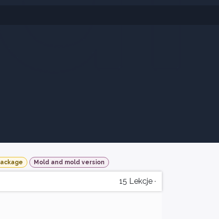
Package
Mold and mold version
15
Lekcje
·