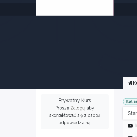
K
Prywatny Kurs
Italia
Proszę
Zaloguj
aby
Sta
skontaktować się z osobą
odpowiedzialną.