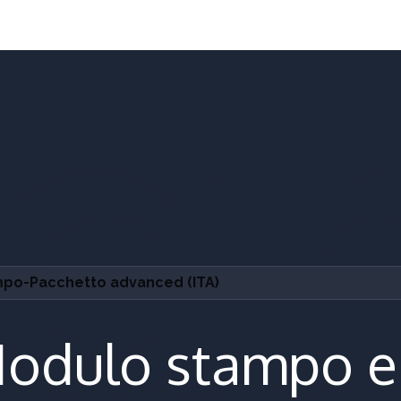
trony głównej
mpo-Pacchetto advanced (ITA)
odulo stampo e