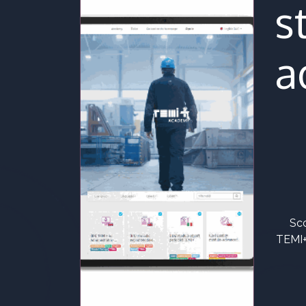
s
a
Sco
TEMI+