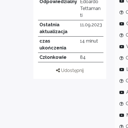
Odpowiedzialny
Edoardo
Tettaman
Q
ti
Ostatnia
11.09.2023
aktualizacja
Q
czas
14 minut
ukończenia
Członkowie
84
Q
Udostępnij
Q
Q
Q