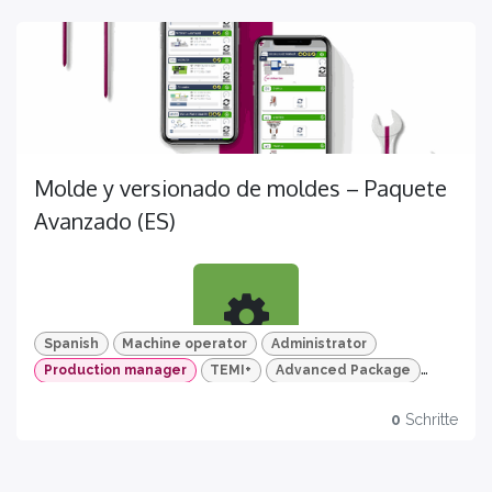
mold version management
CERTIFICAZIONI
Certificazione disponibile per questo corso
Molde y versionado de moldes – Paquete
HD video & Quizzes
Avanzado (ES)
For a more effective learning process
Spanish
Machine operator
Administrator
Production manager
TEMI+
Advanced Package
Aprende
Mold and mold version
Certification
0
Schritte
Descubre todas las funciones sobre la gestión de
Get yours now
moldes y versiones de molde