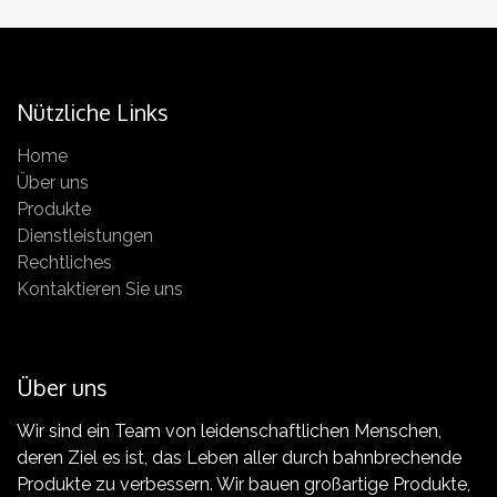
Nützliche Links
Home
Vídeos en HD y cuestionarios
Über uns
Para un aprendizaje más eficaz
Produkte
Dienstleistungen
Rechtliches
Kontaktieren Sie uns
Progreso
Über uns
Empieza hoy a mejorar la producción
Wir sind ein Team von leidenschaftlichen Menschen,
deren Ziel es ist, das Leben aller durch bahnbrechende
Produkte zu verbessern. Wir bauen großartige Produkte,