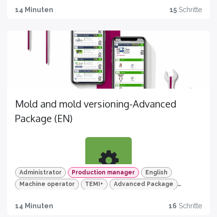
MIGLIORA
14 Minuten
15
Schritte
Scopri tutte le funzionalità di TEMI+ per la gestione di
stampo e versione stampo
Mold and mold versioning-Advanced
Package (EN)
TEST
Per un apprendimento efficace e mirato
Administrator
Production manager
English
Machine operator
TEMI+
Advanced Package
Learn
Mold and mold version
14 Minuten
16
Schritte
Discover all the feature of TEMI+ about mold and