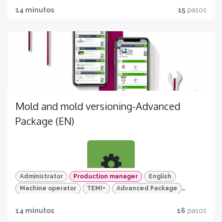
MIGLIORA
14 minutos
15
pasos
Scopri tutte le funzionalità di TEMI+ per la gestione di
stampo e versione stampo
Mold and mold versioning-Advanced
Package (EN)
TEST
Per un apprendimento efficace e mirato
Administrator
Production manager
English
Machine operator
TEMI+
Advanced Package
Learn
Mold and mold version
14 minutos
16
pasos
Discover all the feature of TEMI+ about mold and