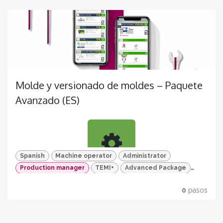
mold version management
CERTIFICAZIONI
Certificazione disponibile per questo corso
Molde y versionado de moldes – Paquete
HD video & Quizzes
Avanzado (ES)
For a more effective learning process
Spanish
Machine operator
Administrator
Production manager
TEMI+
Advanced Package
Aprende
Mold and mold version
Certification
0
pasos
Descubre todas las funciones sobre la gestión de
Get yours now
moldes y versiones de molde