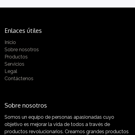
Enlaces útiles
Inicio
Vídeos en HD y cuestionarios
Sobre nosotros
Para un aprendizaje más eficaz
Productos
Servicios
Legal
Contáctenos
Progreso
Sobre nosotros
Empieza hoy a mejorar la producción
Somos un equipo de personas apasionadas cuyo
objetivo es mejorar la vida de todos a través de
productos revolucionarios. Creamos grandes productos