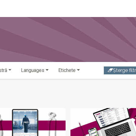
pagina principală
stră
Languages
Etichete
Șterge filt