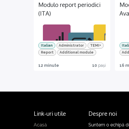
Modulo report periodici
Mod
per
gest
(ITA)
Ava
e 
sta
e
vers
e
Italian
Administrator
TEMI+
Ital
sta
Report
Additional module
Add
Migl
Mob
12 minute
10
pași
16 m
iora
ile
Quiz
le
read
e
perf
y
trac
orm
ciam
ance
ento
dell
dei
Link-uri utile
Despre noi
a tua
prog
azie
Acasă
Suntem o echipă de
ressi