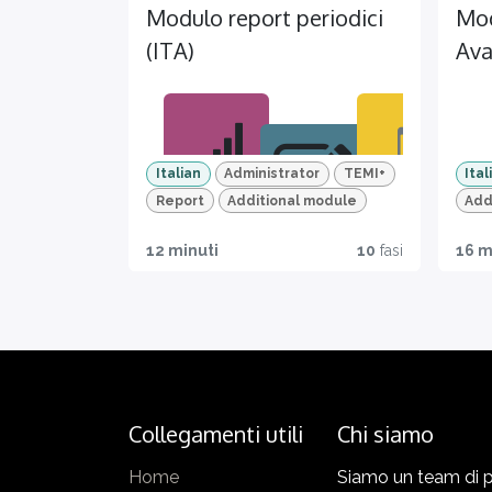
Modulo report periodici
Mod
per
gest
(ITA)
Ava
e 
sta
e
vers
e
Italian
Administrator
TEMI+
Ital
sta
Report
Additional module
Add
Migl
Mob
12 minuti
10
fasi
16 m
iora
ile
Quiz
le
read
e
perf
y
trac
orm
ciam
ance
ento
dell
dei
Collegamenti utili
Chi siamo
a tua
prog
azie
Home
Siamo un team di p
ressi