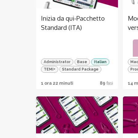
Inizia da qui-Pacchetto
Mod
Standard (ITA)
ver
Pac
adv
Administrator
Base
Italian
Mac
TEMI+
Standard Package
Pro
Impr
Skill
M
Certi
TEM
1 ora 22 minuti
89
fasi
14 m
ove
Testi
LI
Mol
ficati
your
ng
on
perf
Sco
orm
tutt
ance
funz
s
alit
TEM