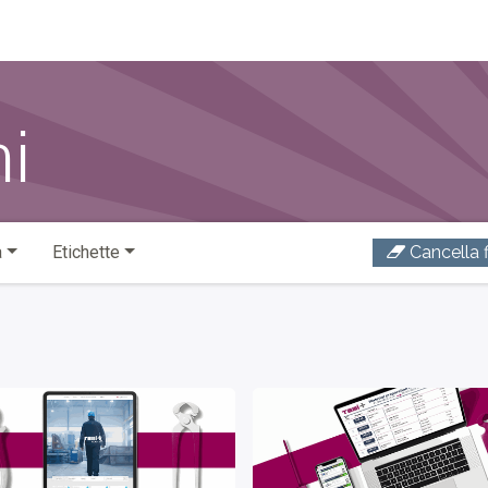
o di Wittmann Digital
ni
a
Etichette
Cancella fi