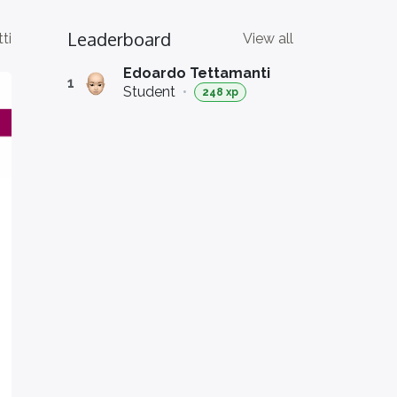
Leaderboard
ti
View all
Edoardo Tettamanti
1
Student
•
248 xp