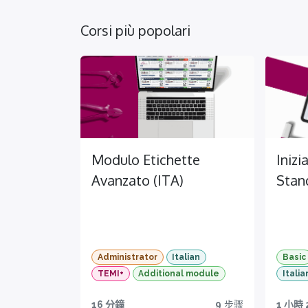
Corsi più popolari
Modulo Etichette
Inizi
Avanzato (ITA)
Stan
Administrator
Italian
Basic
TEMI+
Additional module
Italia
Im
Stan
16 分鐘
9
步骤
1 小時 