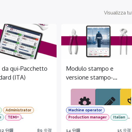
Visualizza tut
a da qui-Pacchetto
Modulo stampo e
dard (ITA)
versione stampo-
Pacchetto
advanced (ITA)
Administrator
Machine operator
n
TEMI+
Production manager
Italian
p
Skill
MIG
TES
CER
Cert
dard Package
TEMI+
Advanced Package
22 分鐘
89
步骤
14 分鐘
15
步骤
Mold and mold version