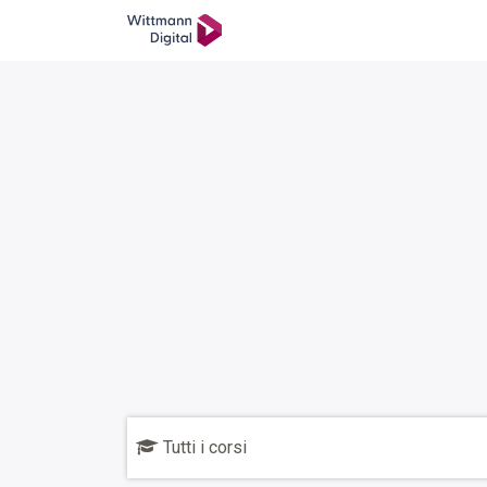
SKIP TO CONTENT
学院
Ticket
返回主页
Tutti i corsi