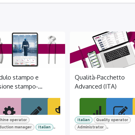
ulo stampo e
Qualità-Pacchetto
sione stampo-
Advanced (ITA)
chetto
anced (ITA)
hine operator
Italian
Quality operator
duction manager
Italian
Administrator
I+
Advanced Package
Quality responsible
TEMI+