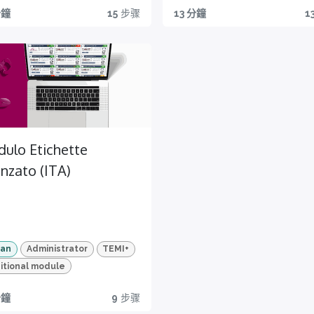
IG
TES
CER
Tutt
Vide
Ce
分鐘
15
步骤
13 分鐘
1
OR
T
TIFIC
o
o HD
fi
d and mold version
Advanced Package
A
AZIO
quel
e
i
Per un
NI
lo
quiz
appren
pri
Ot
che
diment
e le
or
Certific
Per un
o
ti
ion
t
azione
appren
efficace
à di
serv
disponi
diment
e
I+
bile per
e
o
mirato
ulo Etichette
 la
questo
veloce
MIgliora
ion
nzato (ITA)
corso
e
la
di
mirato
pianific
mpo
azione
e
ion
l'esecu
ian
Administrator
TEMI+
zione
mpo
itional module
dei
controll
分鐘
9
步骤