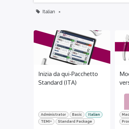
Italian
×
Inizia da qui-Pacchetto
Mod
Standard (ITA)
ver
Pac
adv
Administrator
Basic
Italian
Mac
TEMI+
Standard Package
Pro
TEM