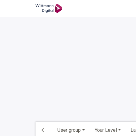
SKIP TO CONTENT
学院
Ticket
返回主页
User group
Your Level
La