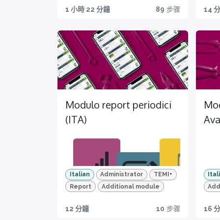
Impr
Skill
M
Certi
1 小時 22 分鐘
89
步骤
14 
ove
Testi
LI
Mol
ficati
your
ng
on
perf
Sco
orm
tutt
ance
funz
s
alit
TEM
Modulo report periodici
Mod
per
gest
(ITA)
Ava
e 
sta
e
vers
e
Italian
Administrator
TEMI+
Ital
sta
Report
Additional module
Add
Migl
Mob
12 分鐘
10
步骤
16 
iora
ile
Quiz