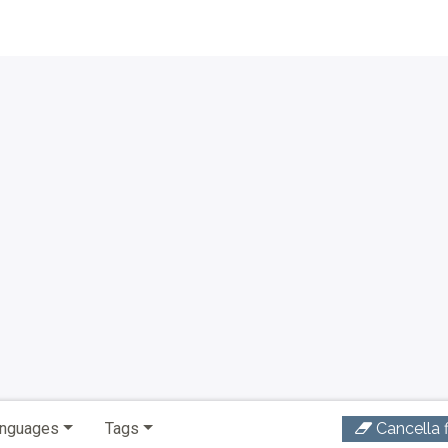
nguages
Tags
Cancella fi