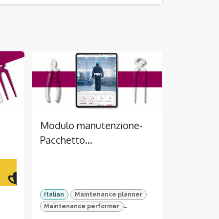
Modulo manutenzione-
Pacchetto
advanced (ITA)
Italian
Maintenance planner
Maintenance performer
Administrator
TEMI+