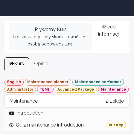
Więcej
Prywatny Kurs
informacji
Proszę
Zaloguj
aby skontaktować się z
osobą odpowiedzialną.
Kurs
Opinie
English
Maintenance planner
Maintenance performer
Administrator
TEMI+
Advanced Package
Maintenance
Maintenance
2
Lekcje
·
Introduction
Quiz maintenance introduction
10 xp